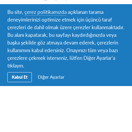
Bu site,
çerez politikamızda
açıklanan tarama
deneyimlerinizi optimize etmek için üçüncü taraf
Yaşam
çerezleri de dahil olmak üzere çerezler kullanmaktadır.
Guatemalalı aileler yemeklerde ve aile toplantılarında
Bu alanı kapatarak, bu sayfayı kaydırdığınızda veya
birlikte vakit geçirmeyi severler. Ebeveynler genellikle
başka şekilde göz atmaya devam ederek, çerezlerin
çocuklarını, özellikle kız çocuklarını çok korurlar. Daha
kullanımını kabul edersiniz. Onayınızı tüm veya bazı
küçük kasabalarda, sizi tanımasalar bile insanlar
çerezlere çekmek isterseniz, lütfen Diğer Ayarlar’a
sokakta sizi selamlayabilir. Basit bir “buenos días”
tıklayın.
misafirperverliğin harika bir işaretidir.
Diğer Ayarlar
Kabul Et
Okul