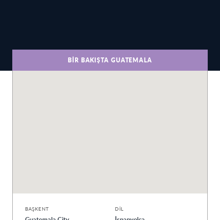
BIR BAKIŞTA GUATEMALA
BAŞKENT
DIL
Guatemala City
İspanyolca