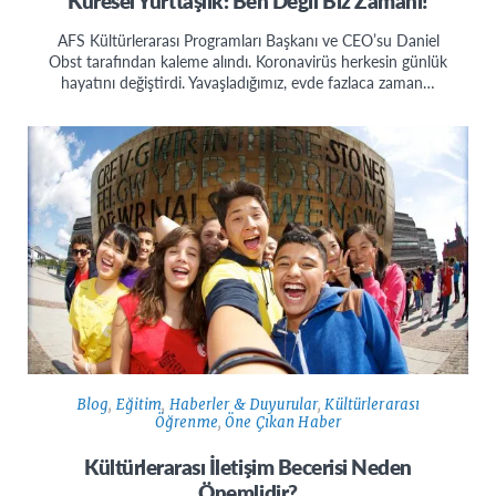
Küresel Yurttaşlık: Ben Değil Biz Zamanı!
AFS Kültürlerarası Programları Başkanı ve CEO’su Daniel
Obst tarafından kaleme alındı. Koronavirüs herkesin günlük
hayatını değiştirdi. Yavaşladığımız, evde fazlaca zaman…
Blog
,
Eğitim
,
Haberler & Duyurular
,
Kültürlerarası
Öğrenme
,
Öne Çıkan Haber
Kültürlerarası İletişim Becerisi Neden
Önemlidir?