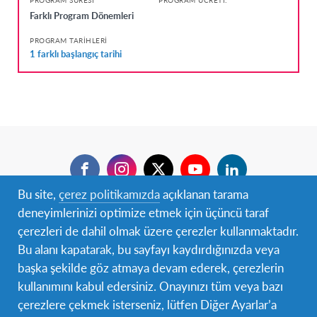
Farklı Program Dönemleri
PROGRAM TARIHLERI
1 farklı başlangıç tarihi
Facebook
Instagram
Twitter
YouTube
LinkedIn
Bu site,
çerez politikamızda
açıklanan tarama
Secondary
Anasayfa
deneyimlerinizi optimize etmek için üçüncü taraf
Navigation
çerezleri de dahil olmak üzere çerezler kullanmaktadır.
Hakkımızda
Bu alanı kapatarak, bu sayfayı kaydırdığınızda veya
başka şekilde göz atmaya devam ederek, çerezlerin
Öğrenciler/Çalışanlar
kullanımını kabul edersiniz. Onayınızı tüm veya bazı
çerezlere çekmek isterseniz, lütfen Diğer Ayarlar’a
Aileler/Yetişkinler