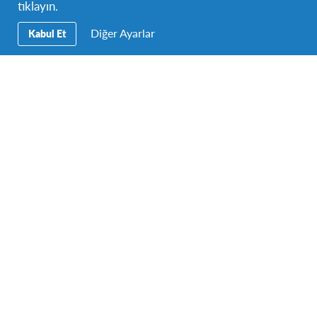
tıklayın.
Kurumlar
Diğer Ayarlar
Kabul Et
İletişim
Blog
Bize Ulaşın
Türk Kültür Vakfı Merkez
Ofisi
Valikonağı Cad. Konak Ap. No:
67 K: 5 Nişantaşı 34371 –
İstanbul / Türkiye
Harita/Konum
+90 212 246 4591 / +90
212 246 2328 / +90 212
230 7017