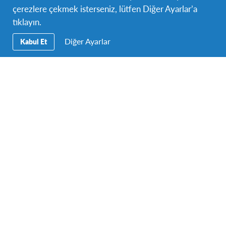
çerezlere çekmek isterseniz, lütfen Diğer Ayarlar’a
tıklayın.
Diğer Ayarlar
Kabul Et
Facebook
Instagram
Twitter
YouTube
LinkedIn
Secondary
Anasayfa
Navigation
Hakkımızda
Öğrenciler/Çalışanlar
Aileler/Yetişkinler
Kurumlar
İletişim