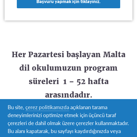
Başvuru yapmak için tıklayınız.
Her Pazartesi başlayan Malta
dil okulumuzun program
süreleri 1 – 52 hafta
arasındadır
.
Bu site,
çerez politikamızda
açıklanan tarama
Çok yönlü İngilizce bilgisi edinirken ilerlemenizi en üst
deneyimlerinizi optimize etmek için üçüncü taraf
seviyeye çıkarıyor olup; İngilizce dilini etkin şekilde
çerezleri de dahil olmak üzere çerezler kullanmaktadır.
kullanır hale geleceksiniz.
Bu alanı kapatarak, bu sayfayı kaydırdığınızda veya