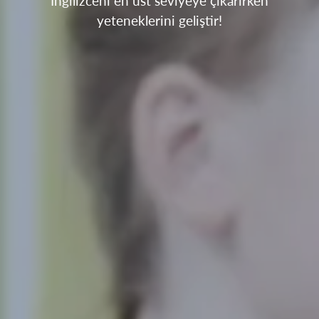
İngilizceni en üst seviyeye çıkarırken
yeteneklerini geliştir!